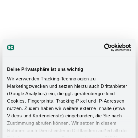
Das Stauraumwunder für Ihr
Badezimmer
Deine Privatsphäre ist uns wichtig
Wir verwenden Tracking-Technologien zu
Marketingzwecken und setzen hierzu auch Drittanbieter
(Google Analytics) ein, die ggf. geräteübergreifend
Cookies, Fingerprints, Tracking-Pixel und IP-Adressen
nutzen. Zudem haben wir weitere externe Inhalte (etwa
Videos und Kartendienste) eingebunden, die Sie nach
Zustimmung abrufen können. Wir setzen in diesem
Rahmen auch Dienstleister in Drittländern außerhalb der
EU ohne angemessenes Datenschutzniveau (USA) ein,