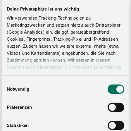
Deine Privatsphäre ist uns wichtig
Wir verwenden Tracking-Technologien zu
Marketingzwecken und setzen hierzu auch Drittanbieter
(Google Analytics) ein, die ggf. geräteübergreifend
Cookies, Fingerprints, Tracking-Pixel und IP-Adressen
nutzen. Zudem haben wir weitere externe Inhalte (etwa
Videos und Kartendienste) eingebunden, die Sie nach
Zustimmung abrufen können. Wir setzen in diesem
Rahmen auch Dienstleister in Drittländern außerhalb der
Küchen-Organizer
EU ohne angemessenes Datenschutzniveau (USA) ein,
was das Risiko beinhaltet, dass Behörden auf die Daten
Einwilligungsauswahl
zu Sicherheits- und Überwachungszwecken zugreifen,
Notwendig
ohne dass Sie hierüber informiert werden oder
Rechtsmittel einlegen können. Mit Ihrer Einstellung
Präferenzen
willigen Sie in die oben beschriebenen Vorgänge ein. Sie
können die Einwilligung mit Wirkung für die Zukunft
widerrufen. Mehr Informationen finden Sie in unserer
Statistiken
Datenschutzerklärung
und in unserem
Impressum
.