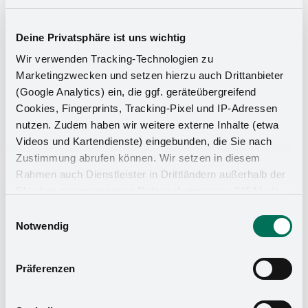
Deine Privatsphäre ist uns wichtig
Wir verwenden Tracking-Technologien zu
Marketingzwecken und setzen hierzu auch Drittanbieter
(Google Analytics) ein, die ggf. geräteübergreifend
Cookies, Fingerprints, Tracking-Pixel und IP-Adressen
nutzen. Zudem haben wir weitere externe Inhalte (etwa
Videos und Kartendienste) eingebunden, die Sie nach
Zustimmung abrufen können. Wir setzen in diesem
Rahmen auch Dienstleister in Drittländern außerhalb der
EU ohne angemessenes Datenschutzniveau (USA) ein,
Küchen-Organizer
was das Risiko beinhaltet, dass Behörden auf die Daten
Einwilligungsauswahl
zu Sicherheits- und Überwachungszwecken zugreifen,
Notwendig
ohne dass Sie hierüber informiert werden oder
Rechtsmittel einlegen können. Mit Ihrer Einstellung
Präferenzen
willigen Sie in die oben beschriebenen Vorgänge ein. Sie
können die Einwilligung mit Wirkung für die Zukunft
widerrufen. Mehr Informationen finden Sie in unserer