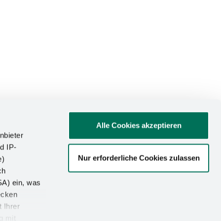
Alle Cookies akzeptieren
nbieter
d IP-
Nur erforderliche Cookies zulassen
e)
ATIONEN
ch
SA) ein, was
um
ecken
utz
 Ihrer
g mit