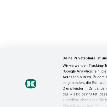
Deine Privatsphäre ist un
Wir verwenden Tracking-Te
(Google Analytics) ein, die
Adressen nutzen. Zudem ha
KONTAKT
eingebunden, die Sie nac
Dienstleister in Drittlän
Kesseböhmer Holding KG
das Risiko beinhaltet, da
Mindener Straße 208
49152 Bad Essen
zugreifen, ohne dass Sie h
Einstellung willigen Sie i