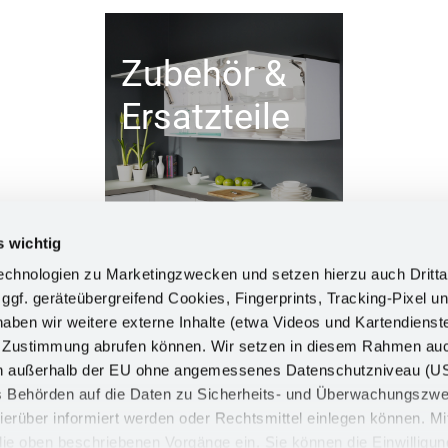
Zubehör &
Ersatzteile
s wichtig
chnologien zu Marketingzwecken und setzen hierzu auch Dritta
 ggf. geräteübergreifend Cookies, Fingerprints, Tracking-Pixel un
ben wir weitere externe Inhalte (etwa Videos und Kartendienst
INFORM
h Zustimmung abrufen können. Wir setzen in diesem Rahmen au
dern außerhalb der EU ohne angemessenes Datenschutzniveau (U
Impress
ss Behörden auf die Daten zu Sicherheits- und Überwachungszw
Datensch
ierüber informiert werden oder Rechtsmittel einlegen können. Mit
n die oben beschriebenen Vorgänge ein. Sie können die Einwilligun