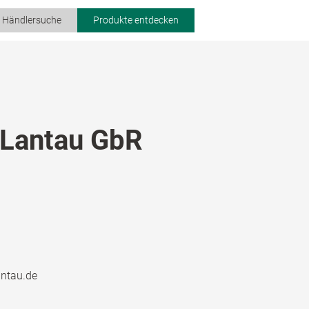
r Händlersuche
Produkte entdecken
 Lantau GbR
antau.de