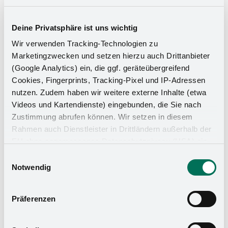
Deine Privatsphäre ist uns wichtig
Wir verwenden Tracking-Technologien zu
Marketingzwecken und setzen hierzu auch Drittanbieter
(Google Analytics) ein, die ggf. geräteübergreifend
Cookies, Fingerprints, Tracking-Pixel und IP-Adressen
nutzen. Zudem haben wir weitere externe Inhalte (etwa
Videos und Kartendienste) eingebunden, die Sie nach
Zustimmung abrufen können. Wir setzen in diesem
Rahmen auch Dienstleister in Drittländern außerhalb der
EU ohne angemessenes Datenschutzniveau (USA) ein,
Küchen-Organizer
was das Risiko beinhaltet, dass Behörden auf die Daten
Einwilligungsauswahl
zu Sicherheits- und Überwachungszwecken zugreifen,
Notwendig
ohne dass Sie hierüber informiert werden oder
Rechtsmittel einlegen können. Mit Ihrer Einstellung
Präferenzen
willigen Sie in die oben beschriebenen Vorgänge ein. Sie
können die Einwilligung mit Wirkung für die Zukunft
widerrufen. Mehr Informationen finden Sie in unserer