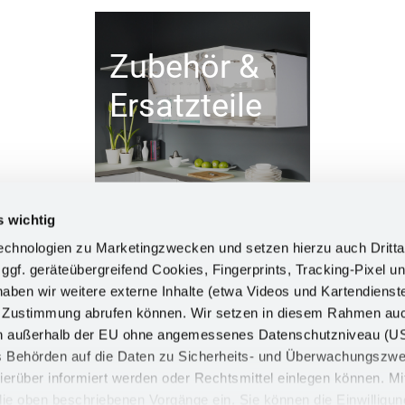
Zubehör &
Ersatzteile
s wichtig
chnologien zu Marketingzwecken und setzen hierzu auch Dritta
 ggf. geräteübergreifend Cookies, Fingerprints, Tracking-Pixel un
ben wir weitere externe Inhalte (etwa Videos und Kartendienst
INFORM
h Zustimmung abrufen können. Wir setzen in diesem Rahmen au
dern außerhalb der EU ohne angemessenes Datenschutzniveau (U
Impress
ss Behörden auf die Daten zu Sicherheits- und Überwachungszw
Datensch
ierüber informiert werden oder Rechtsmittel einlegen können. Mit
n die oben beschriebenen Vorgänge ein. Sie können die Einwilligun