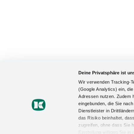
Deine Privatsphäre ist un
Wir verwenden Tracking-Te
(Google Analytics) ein, die
Adressen nutzen. Zudem ha
KONTAKT
eingebunden, die Sie nac
Dienstleister in Drittlän
Kesseböhmer Holding KG
das Risiko beinhaltet, da
Mindener Straße 208
49152 Bad Essen
zugreifen, ohne dass Sie h
Einstellung willigen Sie i