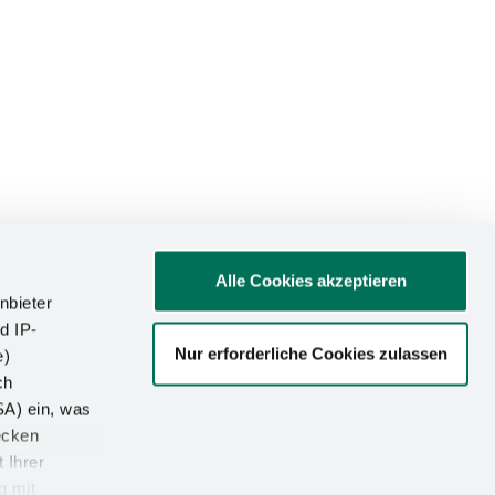
Alle Cookies akzeptieren
nbieter
d IP-
Nur erforderliche Cookies zulassen
e)
ATIONEN
ch
SA) ein, was
um
ecken
utz
 Ihrer
g mit