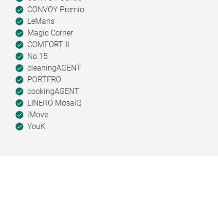
CONVOY Premio
LeMans
Magic Corner
COMFORT II
No.15
cleaningAGENT
PORTERO
cookingAGENT
LINERO MosaiQ
iMove
YouK