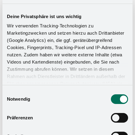
Deine Privatsphäre ist uns wichtig
Wir verwenden Tracking-Technologien zu
Marketingzwecken und setzen hierzu auch Drittanbieter
(Google Analytics) ein, die ggf. geräteübergreifend
Cookies, Fingerprints, Tracking-Pixel und IP-Adressen
nutzen. Zudem haben wir weitere externe Inhalte (etwa
Videos und Kartendienste) eingebunden, die Sie nach
Zustimmung abrufen können. Wir setzen in diesem
Rahmen auch Dienstleister in Drittländern außerhalb der
EU ohne angemessenes Datenschutzniveau (USA) ein,
Küchen-Organizer
was das Risiko beinhaltet, dass Behörden auf die Daten
Einwilligungsauswahl
zu Sicherheits- und Überwachungszwecken zugreifen,
Notwendig
ohne dass Sie hierüber informiert werden oder
Rechtsmittel einlegen können. Mit Ihrer Einstellung
Präferenzen
willigen Sie in die oben beschriebenen Vorgänge ein. Sie
können die Einwilligung mit Wirkung für die Zukunft
widerrufen. Mehr Informationen finden Sie in unserer