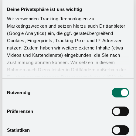
Deine Privatsphäre ist uns wichtig
Wir verwenden Tracking-Technologien zu
Marketingzwecken und setzen hierzu auch Drittanbieter
(Google Analytics) ein, die ggf. geräteübergreifend
Cookies, Fingerprints, Tracking-Pixel und IP-Adressen
nutzen. Zudem haben wir weitere externe Inhalte (etwa
Videos und Kartendienste) eingebunden, die Sie nach
Zustimmung abrufen können. Wir setzen in diesem
Rahmen auch Dienstleister in Drittländern außerhalb der
Küchen-Organizer
EU ohne angemessenes Datenschutzniveau (USA) ein,
was das Risiko beinhaltet, dass Behörden auf die Daten
Einwilligungsauswahl
zu Sicherheits- und Überwachungszwecken zugreifen,
Notwendig
ohne dass Sie hierüber informiert werden oder
Rechtsmittel einlegen können. Mit Ihrer Einstellung
Präferenzen
willigen Sie in die oben beschriebenen Vorgänge ein. Sie
können die Einwilligung mit Wirkung für die Zukunft
widerrufen. Mehr Informationen finden Sie in unserer
Statistiken
Datenschutzerklärung
und in unserem
Impressum
.