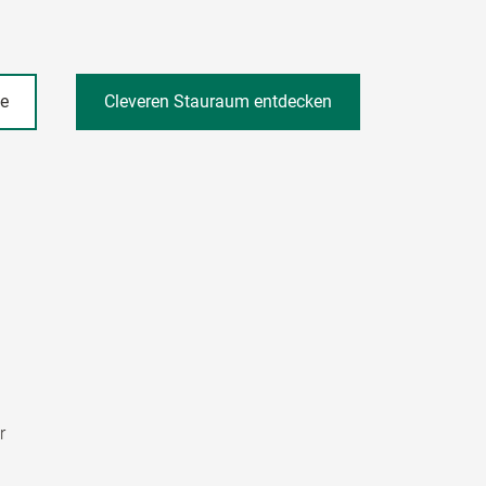
he
Cleveren Stauraum entdecken
r