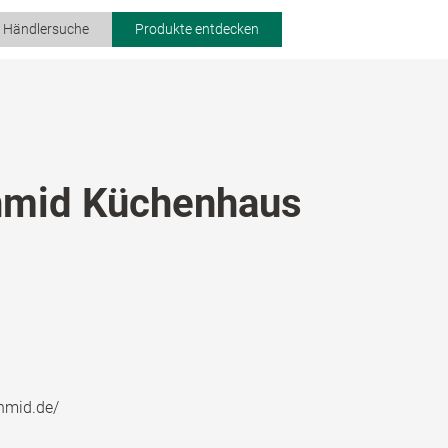
r Händlersuche
Produkte entdecken
hmid Küchenhaus
hmid.de/