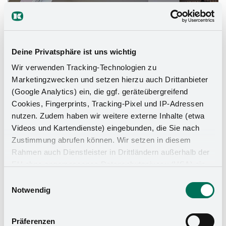
Deine Privatsphäre ist uns wichtig
Wir verwenden Tracking-Technologien zu
Marketingzwecken und setzen hierzu auch Drittanbieter
(Google Analytics) ein, die ggf. geräteübergreifend
Cookies, Fingerprints, Tracking-Pixel und IP-Adressen
nutzen. Zudem haben wir weitere externe Inhalte (etwa
Videos und Kartendienste) eingebunden, die Sie nach
Zustimmung abrufen können. Wir setzen in diesem
Rahmen auch Dienstleister in Drittländern außerhalb der
EU ohne angemessenes Datenschutzniveau (USA) ein,
was das Risiko beinhaltet, dass Behörden auf die Daten
Einwilligungsauswahl
zu Sicherheits- und Überwachungszwecken zugreifen,
Notwendig
Küchen-Organizer
ohne dass Sie hierüber informiert werden oder
Rechtsmittel einlegen können. Mit Ihrer Einstellung
Präferenzen
willigen Sie in die oben beschriebenen Vorgänge ein. Sie