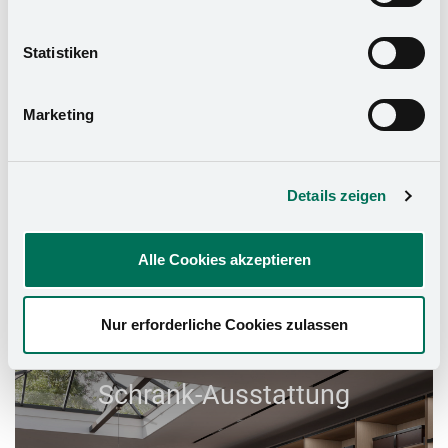
können die Einwilligung mit Wirkung für die Zukunft
widerrufen. Mehr Informationen finden Sie in unserer
Statistiken
Datenschutzerklärung
und in unserem
Impressum
.
Marketing
Details zeigen
Alle Cookies akzeptieren
Nur erforderliche Cookies zulassen
Schrank-Ausstattung