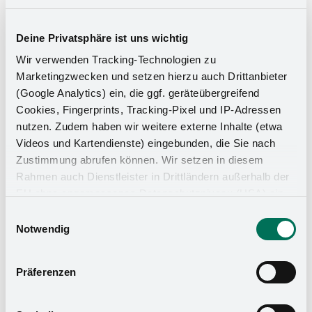
Deine Privatsphäre ist uns wichtig
Wir verwenden Tracking-Technologien zu
Marketingzwecken und setzen hierzu auch Drittanbieter
(Google Analytics) ein, die ggf. geräteübergreifend
Cookies, Fingerprints, Tracking-Pixel und IP-Adressen
nutzen. Zudem haben wir weitere externe Inhalte (etwa
Videos und Kartendienste) eingebunden, die Sie nach
Zustimmung abrufen können. Wir setzen in diesem
Rahmen auch Dienstleister in Drittländern außerhalb der
EU ohne angemessenes Datenschutzniveau (USA) ein,
Küchen-Organizer
was das Risiko beinhaltet, dass Behörden auf die Daten
Einwilligungsauswahl
zu Sicherheits- und Überwachungszwecken zugreifen,
Notwendig
ohne dass Sie hierüber informiert werden oder
Rechtsmittel einlegen können. Mit Ihrer Einstellung
Präferenzen
willigen Sie in die oben beschriebenen Vorgänge ein. Sie
können die Einwilligung mit Wirkung für die Zukunft
widerrufen. Mehr Informationen finden Sie in unserer