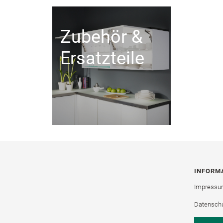
Zubehör &
Ersatzteile
INFORM
Impress
Datensch