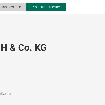
r Händlersuche
Produkte entdecken
H & Co. KG
ilke.de