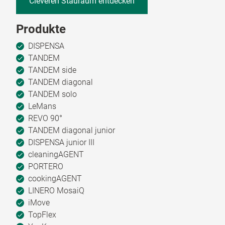
Cleveren Stauraum entdecken
Produkte
DISPENSA
TANDEM
TANDEM side
TANDEM diagonal
TANDEM solo
LeMans
REVO 90°
TANDEM diagonal junior
DISPENSA junior III
cleaningAGENT
PORTERO
cookingAGENT
LINERO MosaiQ
iMove
TopFlex