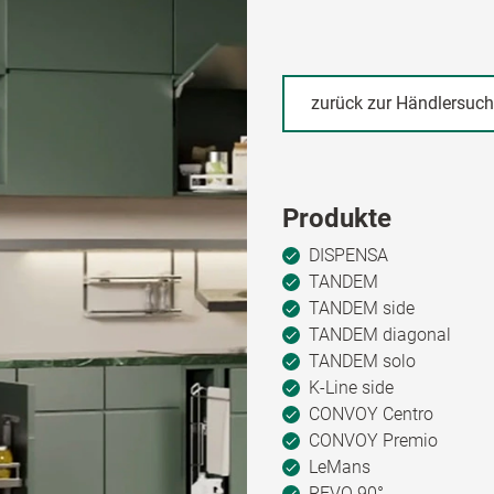
zurück zur Händlersuc
Produkte
DISPENSA
TANDEM
TANDEM side
TANDEM diagonal
TANDEM solo
K-Line side
CONVOY Centro
CONVOY Premio
LeMans
REVO 90°