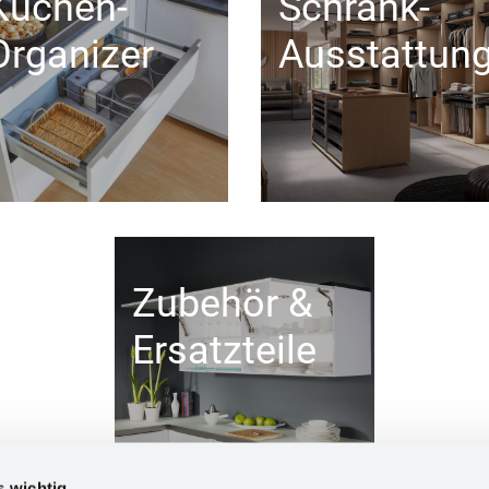
Küchen-
Schrank-
Organizer
Ausstattun
Zubehör &
Ersatzteile
s wichtig