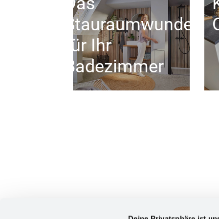
Das
Stauraumwunder
für Ihr
Badezimmer
Deine Privatsphäre ist un