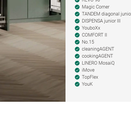
Magic Corner
TANDEM diagonal junio
DISPENSA junior III
YouboXx
COMFORT II
No.15
cleaningAGENT
cookingAGENT
LINERO MosaiQ
iMove
TopFlex
YouK