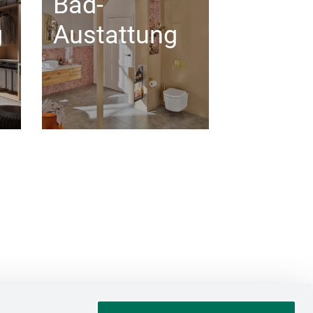
Bad-
g
Austattung