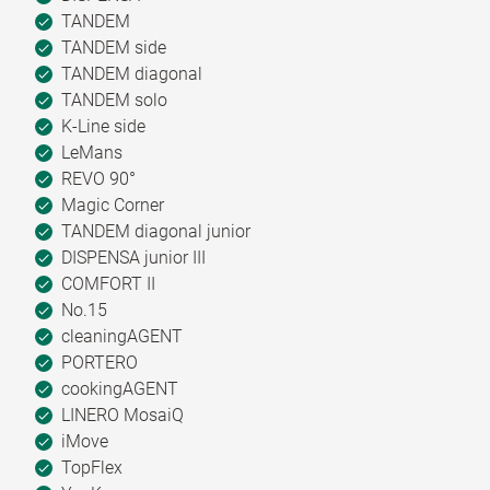
TANDEM
TANDEM side
TANDEM diagonal
TANDEM solo
K-Line side
LeMans
REVO 90°
Magic Corner
TANDEM diagonal junior
DISPENSA junior III
COMFORT II
No.15
cleaningAGENT
PORTERO
cookingAGENT
LINERO MosaiQ
iMove
TopFlex